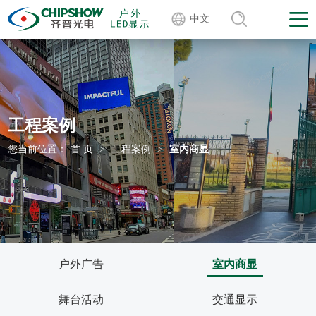
中文
工程案例
您当前位置：
首 页
>
工程案例
>
室内商显
户外广告
室内商显
舞台活动
交通显示