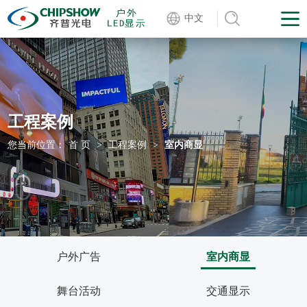
中文
工程案例
您当前位置：
首 页
>
工程案例
>
室内商显
户外广告
室内商显
舞台活动
交通显示